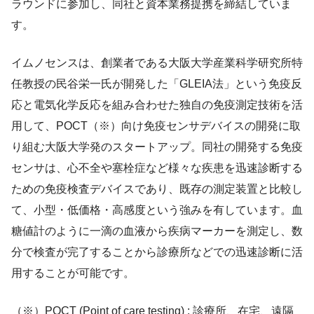
ラウンドに参加し、同社と資本業務提携を締結していま
す。
イムノセンスは、創業者である大阪大学産業科学研究所特
任教授の民谷栄一氏が開発した「GLEIA法」という免疫反
応と電気化学反応を組み合わせた独自の免疫測定技術を活
用して、POCT（※）向け免疫センサデバイスの開発に取
り組む大阪大学発のスタートアップ。同社の開発する免疫
センサは、心不全や塞栓症など様々な疾患を迅速診断する
ための免疫検査デバイスであり、既存の測定装置と比較し
て、小型・低価格・高感度という強みを有しています。血
糖値計のように一滴の血液から疾病マーカーを測定し、数
分で検査が完了することから診療所などでの迅速診断に活
用することが可能です。
（※）POCT (Point of care testing) : 診療所、在宅、遠隔