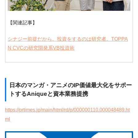
【関連記事】
シナジー前提だから、投資をするのは研究者。TOPPA
N CVCの研究開発系VB投資術
日本のマンガ・アニメのIP価値最大化をサポー
トするAniqueと資本業務提携
https://prtimes.jp/main/html/rd/p/000000110.000048489.ht
ml