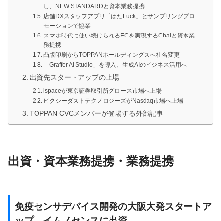
し、NEW STANDARDと資本業務提携
店舗DXスタッフアプリ「はたLuck」とサンプリングプロ
モーションで協業
スマホ時代に使い続けられるECを実現するChaiと資本業
務提携
凸版印刷からTOPPANホールディングスへ社名変更
「Graffer AI Studio」を導入、生成AIのビジネス活用へ
出資先スタートアップの上場
ispaceが東京証券取引所グロース市場へ上場
ピクシーダストテクノロジーズがNasdaq市場へ上場
TOPPAN CVCメンバーが登場する外部記事
出資・資本業務提携・業務提携
免疫センサデバイス開発の大阪大発スタートア
ップ、イムノセンスに出資