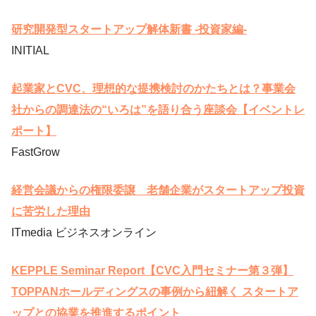
研究開発型スタートアップ解体新書 -投資家編-
INITIAL
起業家とCVC、理想的な提携検討のかたちとは？事業会
社からの調達法の“いろは”を語り合う座談会【イベントレ
ポート】
FastGrow
経営会議からの権限委譲 老舗企業がスタートアップ投資
に苦労した理由
ITmedia ビジネスオンライン
KEPPLE Seminar Report【CVC入門セミナー第３弾】
TOPPANホールディングスの事例から紐解く スタートア
ップとの協業を推進するポイント