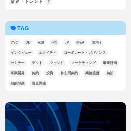
業界・トレンド
7
TAG
CVC
DD
exit
IPO
JV
M&A
SDGs
インタビュー
エクイティ
コーポレート・ガバナンス
セミナー
デット
ファンド
マーケティング
事業計画
事業開発
契約
投資
株主間契約
業務提携
特許
知的財産
資金調達