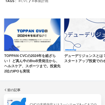
TAGS :
CVC
事業計画
TOPPAN CVCの2024年を総ざら
デューデリジェンスとは？
い！ ど真ん中のBtoB受発注から、
スタートアップ投資での
ヘルスケア、スポーツまで。投資先
2社のIPOも実現
前の記事
CVCの支援内容とは？―シリーズA～Cまでの