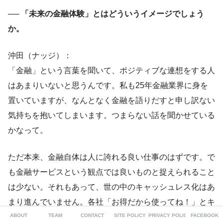
── 「未来の金融体験」とはどういうイメージでしょう
か。
沖田（ナッジ）：
「金融」という言葉を聞いて、ポジティブな連想をする人
はあまりいないと思うんです。私も25年金融業界に身を
置いていますが、なんとなく金融を語りだすと申し訳ない
気持ちを抱いてしまいます。つまらない話を聞かせている
かなって。
ただ本来、金融自体は人に誇れる良い仕事のはずです。で
も金融サービスという観点では良いものと捉えられること
は少ない。それもあって、世の中のキャッシュレス化はあ
まり進んでいません。各社「お得だから使ってね！」とキ
ャンペーンをしていますが、お得感に反応する消費者はも
ABOUT
TEAM
CONTACT
SITE POLICY
PRIVACY POLICY
FACEBOOK