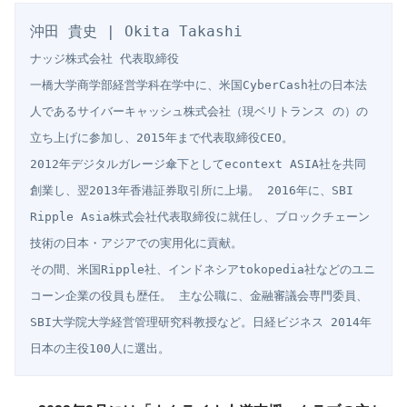
ナッジ株式会社 代表取締役

一橋大学商学部経営学科在学中に、米国CyberCash社の日本法
人であるサイバーキャッシュ株式会社（現ベリトランス の）の
立ち上げに参加し、2015年まで代表取締役CEO。

2012年デジタルガレージ傘下としてecontext ASIA社を共同
創業し、翌2013年香港証券取引所に上場。 2016年に、SBI 
Ripple Asia株式会社代表取締役に就任し、ブロックチェーン
技術の日本・アジアでの実用化に貢献。

その間、米国Ripple社、インドネシアtokopedia社などのユニ
コーン企業の役員も歴任。 主な公職に、金融審議会専門委員、
SBI大学院大学経営管理研究科教授など。日経ビジネス 2014年
日本の主役100人に選出。