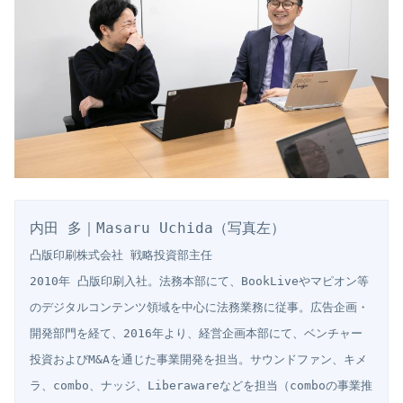
凸版印刷株式会社 戦略投資部主任

2010年 凸版印刷入社。法務本部にて、BookLiveやマピオン等
のデジタルコンテンツ領域を中心に法務業務に従事。広告企画・
開発部門を経て、2016年より、経営企画本部にて、ベンチャー
投資およびM&Aを通じた事業開発を担当。サウンドファン、キメ
ラ、combo、ナッジ、Liberawareなどを担当（comboの事業推