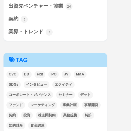
出資先ベンチャー・協業
24
契約
3
業界・トレンド
7
TAG
CVC
DD
exit
IPO
JV
M&A
SDGs
インタビュー
エクイティ
コーポレート・ガバナンス
セミナー
デット
ファンド
マーケティング
事業計画
事業開発
契約
投資
株主間契約
業務提携
特許
知的財産
資金調達