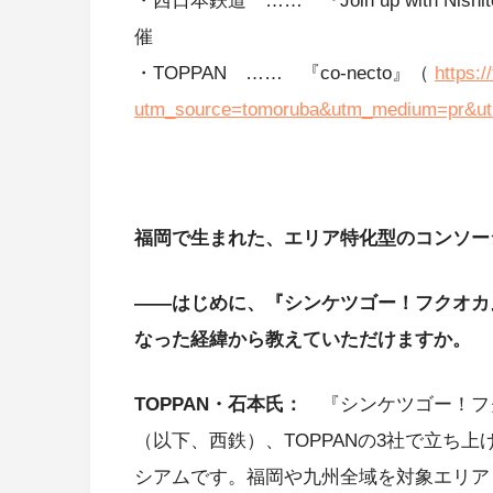
・西日本鉄道 …… 『Join up with Nishi
催
・TOPPAN …… 『co-necto』（
https:
utm_source=tomoruba&utm_medium=pr&u
福岡で生まれた、エリア特化型のコンソー
――はじめに、『シンケツゴー！フクオカ
なった経緯から教えていただけますか。
TOPPAN・石本氏：
『シンケツゴー！フ
（以下、西鉄）、TOPPANの3社で立ち
シアムです。福岡や九州全域を対象エリア