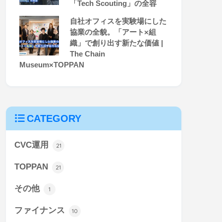
「Tech Scouting」の全容
自社オフィスを実験場にした
協業の全貌。「アート×組
織」で創り出す新たな価値 |
The Chain
Museum×TOPPAN
CATEGORY
CVC運用
21
TOPPAN
21
その他
1
ファイナンス
10