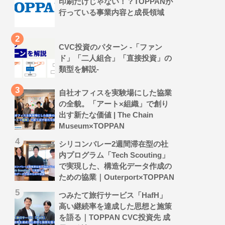
印刷だけじゃない！？TOPPANが
行っている事業内容と成長領域
CVC投資のパターン -「ファン
ド」「二人組合」「直接投資」の
類型を解説-
自社オフィスを実験場にした協業
の全貌。「アート×組織」で創り
出す新たな価値 | The Chain
Museum×TOPPAN
シリコンバレー2週間滞在型の社
内プログラム「Tech Scouting」
で実現した、構造化データ作成の
ための協業｜Outerport×TOPPAN
つみたて旅行サービス「HafH」
高い継続率を達成した思想と施策
を語る｜TOPPAN CVC投資先 成