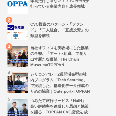
印刷だけじゃない！？TOPPANが
行っている事業内容と成長領域
CVC投資のパターン -「ファン
ド」「二人組合」「直接投資」の
類型を解説-
自社オフィスを実験場にした協業
の全貌。「アート×組織」で創り
出す新たな価値 | The Chain
Museum×TOPPAN
シリコンバレー2週間滞在型の社
内プログラム「Tech Scouting」
で実現した、構造化データ作成の
ための協業｜Outerport×TOPPAN
つみたて旅行サービス「HafH」
高い継続率を達成した思想と施策
を語る｜TOPPAN CVC投資先 成