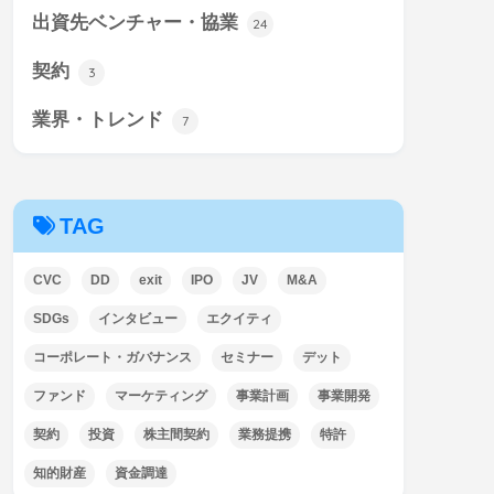
出資先ベンチャー・協業
24
契約
3
業界・トレンド
7
TAG
CVC
DD
exit
IPO
JV
M&A
SDGs
インタビュー
エクイティ
コーポレート・ガバナンス
セミナー
デット
ファンド
マーケティング
事業計画
事業開発
契約
投資
株主間契約
業務提携
特許
知的財産
資金調達