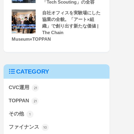
「Tech Scouting」の全容
自社オフィスを実験場にした
協業の全貌。「アート×組
織」で創り出す新たな価値 |
The Chain
Museum×TOPPAN
CATEGORY
CVC運用
21
TOPPAN
21
その他
1
ファイナンス
10