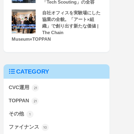
「Tech Scouting」の全容
自社オフィスを実験場にした
協業の全貌。「アート×組
織」で創り出す新たな価値 |
The Chain
Museum×TOPPAN
CATEGORY
CVC運用
21
TOPPAN
21
その他
1
ファイナンス
10