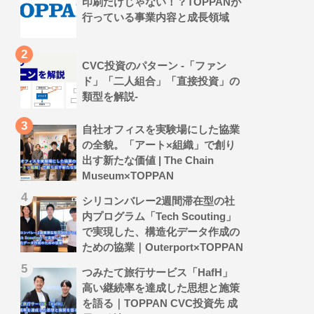
印刷だけじゃない！？TOPPANが
行っている事業内容と成長領域
CVC投資のパターン -「ファン
ド」「二人組合」「直接投資」の
類型を解説-
自社オフィスを実験場にした協業
の全貌。「アート×組織」で創り
出す新たな価値 | The Chain
Museum×TOPPAN
シリコンバレー2週間滞在型の社
内プログラム「Tech Scouting」
で実現した、構造化データ作成の
ための協業｜Outerport×TOPPAN
つみたて旅行サービス「HafH」
高い継続率を達成した思想と施策
を語る｜TOPPAN CVC投資先 成