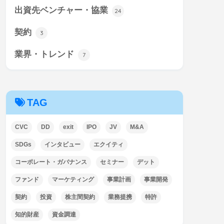
出資先ベンチャー・協業
24
契約
3
業界・トレンド
7
TAG
CVC
DD
exit
IPO
JV
M&A
SDGs
インタビュー
エクイティ
コーポレート・ガバナンス
セミナー
デット
ファンド
マーケティング
事業計画
事業開発
契約
投資
株主間契約
業務提携
特許
知的財産
資金調達