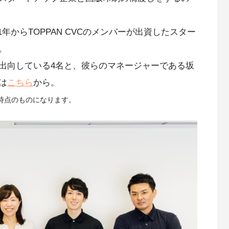
21年からTOPPAN CVCのメンバーが出資したスター
。
出向している4名と、彼らのマネージャーである坂
は
こちら
から。
の時点のものになります。