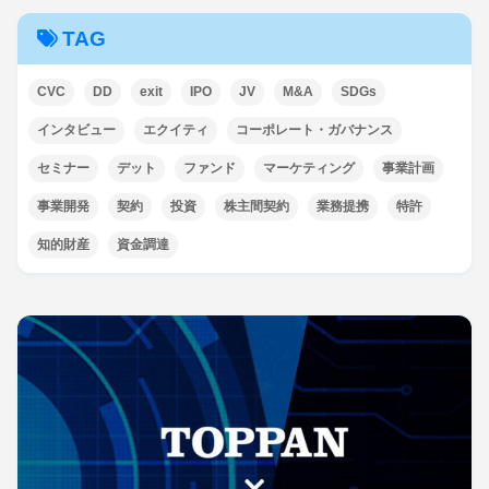
TAG
CVC
DD
exit
IPO
JV
M&A
SDGs
インタビュー
エクイティ
コーポレート・ガバナンス
セミナー
デット
ファンド
マーケティング
事業計画
事業開発
契約
投資
株主間契約
業務提携
特許
知的財産
資金調達